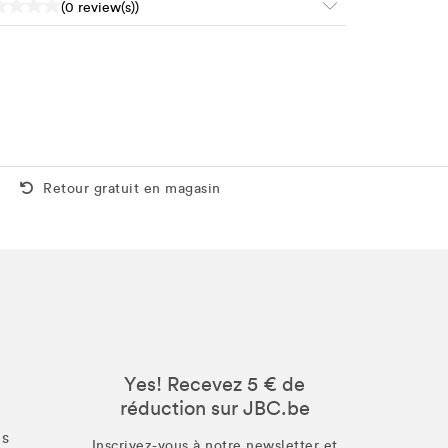
(0 review(s))
Retour gratuit aussi en magasin
Retour gratuit en magasin
Yes! Recevez 5 € de
réduction sur JBC.be
us
Inscrivez-vous à notre newsletter et