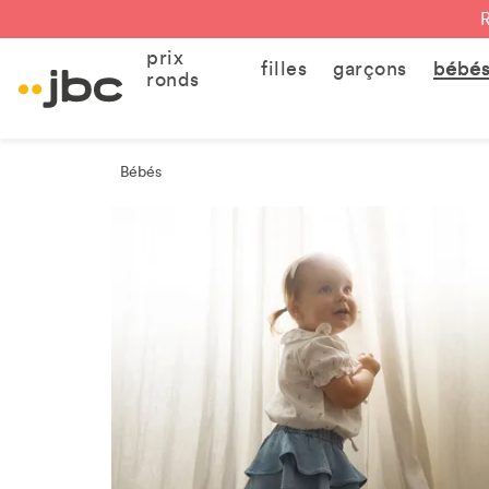
prix
filles
garçons
bébé
ronds
Bébés