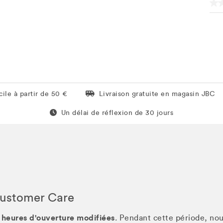
Livraison gratuite en magasin JBC
ile à partir de 50 €
Livraison gratuite en magasin JBC
Un délai de réflexion de 60 jours
Un délai de réflexion de 30 jours
Customer Care
 heures d'ouverture modifiées
. Pendant cette période, no