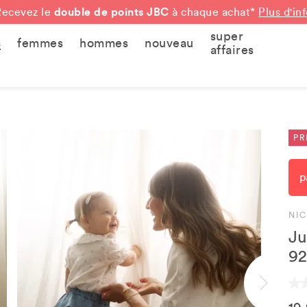
double de points JBC
Recevez le
à chaque achat*
Plus d'in
super
s
femmes
hommes
nouveau
affaires
PR
p
NI
Ju
92