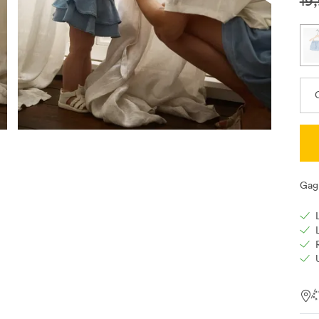
19
C
Gag
Loc