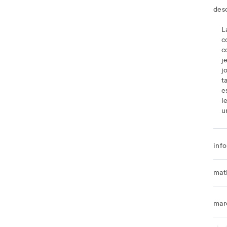
des
L
c
c
j
j
t
e
l
u
info
mat
mar