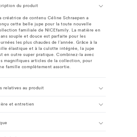
cription du produit
a créatrice de contenu Céline Schraepen a
onçu cette belle jupe pour la toute nouvelle
ollection familiale de NICEfamily. La matière en
eans souple et douce est parfaite pour les
ournées les plus chaudes de l’année. Grâce à la
aille élastique et à la culotte intégrée, la jupe
st en outre super pratique. Combinez-la avec
es magnifiques articles de la collection, pour
ne famille complètement assortie.
s relatives au produit
ière et entretien
que