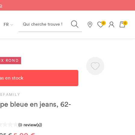
fo
Search
0
0
FR
Nos magasins
IX ROND
as en stock
CEFAMILY
pe bleue en jeans, 62-
(0 review(s))