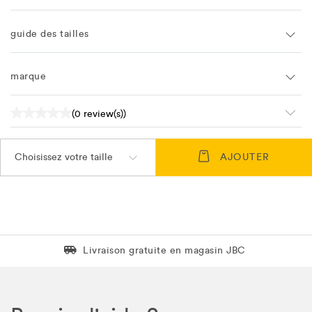
guide des tailles
marque
(0 review(s))
Choisissez votre taille
AJOUTER
Livraison gratuite en magasin JBC
Livraison gratuite en magasin JBC