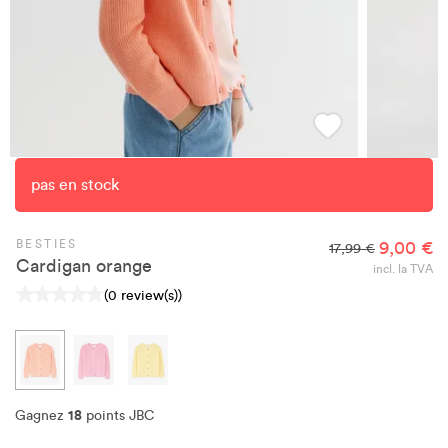
pas en stock
BESTIES
9,00 €
17,99 €
Cardigan orange
incl. la TVA
(0 review(s))
18
Gagnez
points JBC