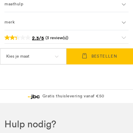
maathulp
merk
2.3/5
(3 review(s))
Kies je maat
BESTELLEN
Levering in 1 pakket
vering vanaf €50
Gratis levering in 
Hulp nodig?