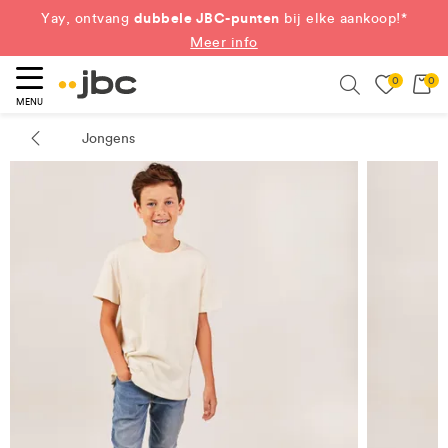
dubbele JBC-punten
Yay, ontvang
bij elke aankoop!*
Meer info
0
0
eken
Search
MENU
Jongens