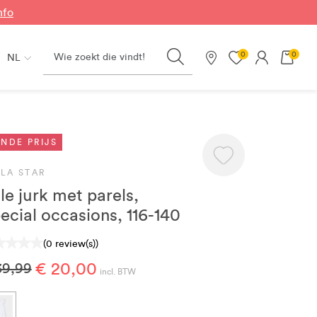
nfo
Search
0
0
NL
Onze winkels
NDE PRIJS
LLA STAR
le jurk met parels,
ecial occasions, 116-140
(0 review(s))
€ 20,00
39,99
incl. BTW