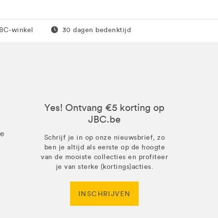
0 euro
Gratis retour
JBC-winkel
30 dagen bedenktijd
Yes! Ontvang €5 korting op
JBC.be
ze
Schrijf je in op onze nieuwsbrief, zo
ben je altijd als eerste op de hoogte
van de mooiste collecties en profiteer
je van sterke (kortings)acties.
INSCHRIJVEN