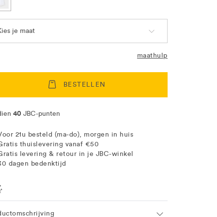
Kies je maat
maathulp
BESTELLEN
40
dien
JBC-punten
Voor 21u besteld (ma-do), morgen in huis
Gratis thuislevering vanaf €50
Gratis levering & retour in je JBC-winkel
30 dagen bedenktijd
ation
ductomschrijving