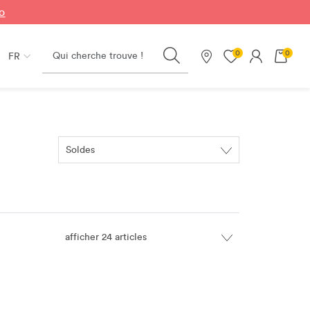
fo
Search
0
0
FR
Nos magasins