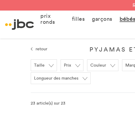
prix
filles
garçons
bébé
ronds
PYJAMAS ET
retour
Taille
Prix
Couleur
Mar
Longueur des manches
23 article(s) sur 23