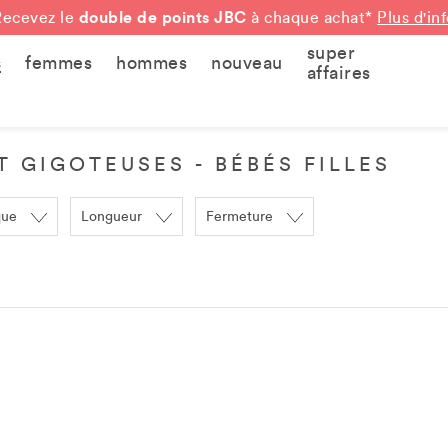
double de points JBC
Recevez le
à chaque achat*
Plus d'in
super
s
femmes
hommes
nouveau
affaires
 GIGOTEUSES - BÉBÉS FILLES
que
Longueur
Fermeture