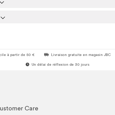
Livraison gratuite en magasin JBC
ile à partir de 50 €
Livraison gratuite en magasin JBC
Un délai de réflexion de 60 jours
Un délai de réflexion de 30 jours
Customer Care