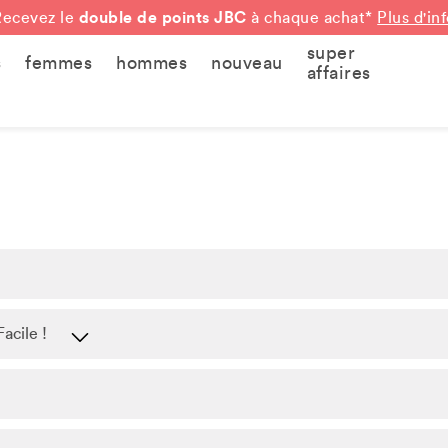
double de points JBC
Recevez le
à chaque achat*
Plus d'in
super
s
femmes
hommes
nouveau
affaires
acile !