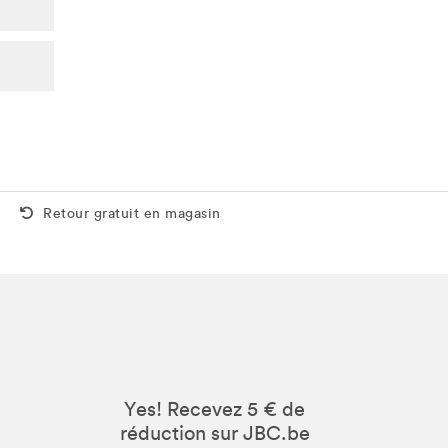
Retour gratuit aussi en magasin
Retour gratuit en magasin
Yes! Recevez 5 € de
réduction sur JBC.be