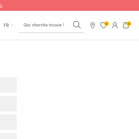
fo
Search
0
0
FR
Nos magasins