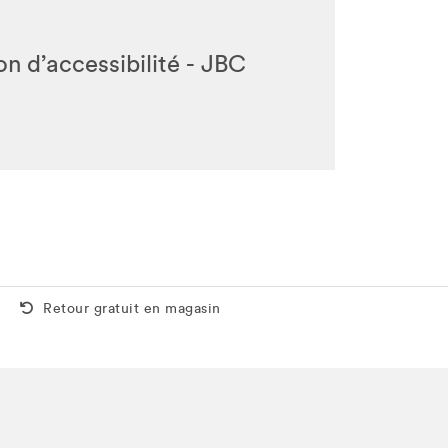
n d’accessibilité - JBC
Retour gratuit aussi en magasin
Retour gratuit en magasin