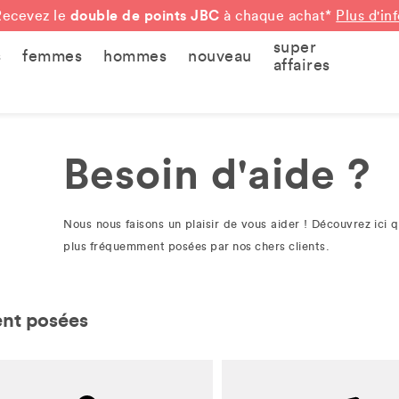
double de points JBC
Recevez le
à chaque achat*
Plus d'in
super
s
femmes
hommes
nouveau
affaires
Besoin d'aide ?
Nous nous faisons un plaisir de vous aider ! Découvrez ici q
plus fréquemment posées par nos chers clients.
ent posées