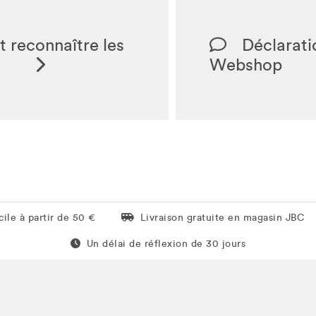
 reconnaître les
Déclaratio
?
Webshop
Livraison gratuite en magasin JBC
ile à partir de 50 €
Livraison gratuite en magasin JBC
Un délai de réflexion de 60 jours
Un délai de réflexion de 30 jours