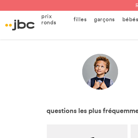
prix
filles
garçons
bébé
ronds
questions les plus fréquemm