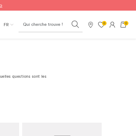
fo
Search
0
0
FR
Nos magasins
uelles questions sont les