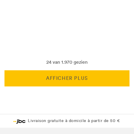
24 van 1.970 gezien
AFFICHER PLUS
Livraison gratuite en magasin JBC
Livraison gratuite en magasin JBC