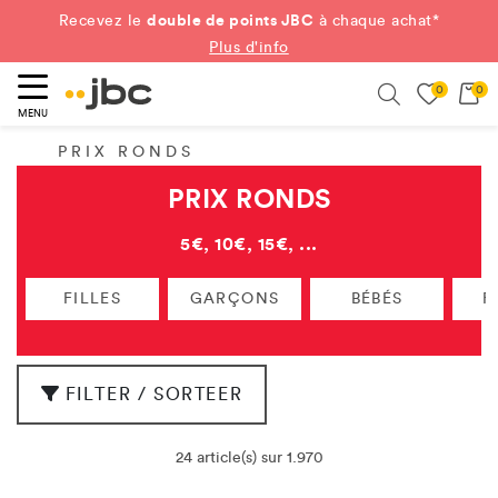
double de points JBC
Recevez le
à chaque achat*
Plus d'info
0
0
ercher
Search
MENU
PRIX RONDS
PRIX RONDS
5€, 10€, 15€, ...
FILLES
GARÇONS
BÉBÉS
F
FILTER / SORTEER
24 article(s) sur 1.970