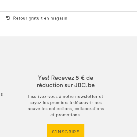
Retour gratuit aussi en magasin
Retour gratuit en magasin
Yes! Recevez 5 € de
réduction sur JBC.be
us
Inscrivez-vous à notre newsletter et
soyez les premiers à découvrir nos
nouvelles collections, collaborations
et promotions.
S’INSCRIRE