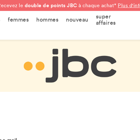
double de points JBC
Recevez le
à chaque achat*
Plus d'in
super
s
femmes
hommes
nouveau
affaires