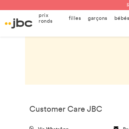
prix
filles
garçons
bébé
ronds
Customer Care JBC