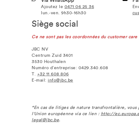
Via WhatsApp
Pa
Ajoutez le
0471 06 25 36
En
lun.-ven. 9h30-16h30
cu
Siège social
Ce ne sont pas les coordonnées du customer care
JBC NV
Centrum Zuid 3401
3530 Houthalen
Numéro d’entreprise: 0429.340.608
T.
+32 11 608 806
E-mail:
info@jbc.be
*En cas de litiges de nature transfrontalière, vou
l'Union européenne via ce lien :
http://ec.europa.
legal@jbc.be
.