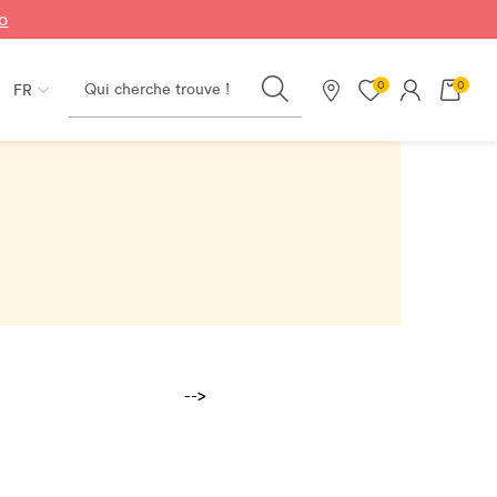
fo
Search
0
0
FR
Nos magasins
-->