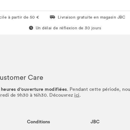
Livraison gratuite en magasin JBC
ile à partir de 50 €
Livraison gratuite en magasin JBC
Un délai de réflexion de 60 jours
Un délai de réflexion de 30 jours
Customer Care
 heures d'ouverture modifiées
. Pendant cette période, no
ndredi de 9h30 à 16h30. Découvrez
ici
.
Conditions
JBC