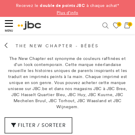
double de points JBC
Recevez le
à chaque achat*
Plus d'info
0
0
ercher
Search
MENU
THE NEW CHAPTER - BÉBÉS
The New Chapter est synonyme de couleurs raffinées et
d'un look contemporain. Cette marque néerlandaise
recueille les histoires uniques de parents inspirants et les
traduit en imprimés peints à la main. Chaque imprimé est
unique en son genre. Vous pouvez acheter cette marque
unisexe sur JBC.be et dans nos magasins JBC à JBC Bree,
JBC Hasselt Quartier Bleu, JBC Huy, JBC Kuurne, JBC
Mechelen Bruul, JBC Torhout, JBC Waasland et JBC
Wijnegem.
FILTER / SORTEER