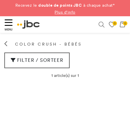
double de points JBC
Recevez le
à chaque achat*
Plus d'info
0
0
ercher
Search
MENU
COLOR CRUSH - BÉBÉS
FILTER / SORTEER
1 article(s) sur 1