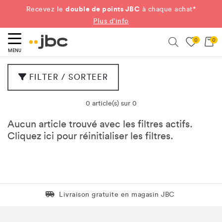
double de points JBC
Recevez le
à chaque achat*
Plus d'info
0
0
ercher
Search
MENU
FILTER / SORTEER
0 article(s) sur 0
Aucun article trouvé avec les filtres actifs.
Cliquez
ici
pour réinitialiser les filtres.
Livraison gratuite en magasin JBC
Livraison gratuite en magasin JBC