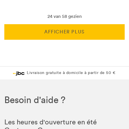
24 van 58 gezien
AFFICHER PLUS
Livraison gratuite en magasin JBC
Livraison gratuite en magasin JBC
Besoin d'aide ?
Les heures d'ouverture en été