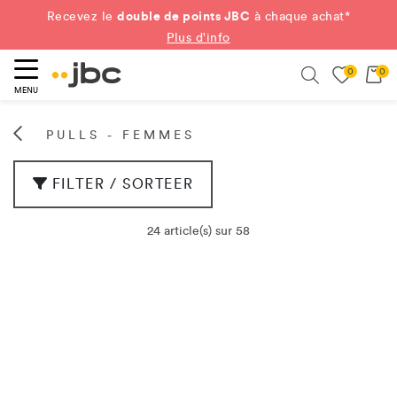
double de points JBC
Recevez le
à chaque achat*
Plus d'info
0
0
ercher
Search
MENU
PULLS - FEMMES
FILTER / SORTEER
24 article(s) sur 58