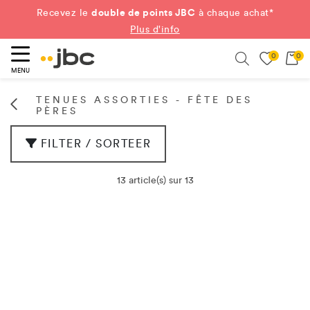
double de points JBC
Recevez le
à chaque achat*
Plus d'info
0
0
ercher
Search
MENU
TENUES ASSORTIES - FÊTE DES
PÈRES
FILTER / SORTEER
13 article(s) sur 13