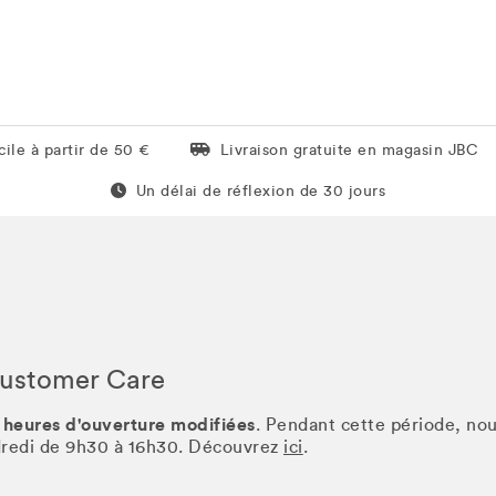
Livraison gratuite en magasin JBC
ile à partir de 50 €
Livraison gratuite en magasin JBC
Un délai de réflexion de 60 jours
Un délai de réflexion de 30 jours
Customer Care
 heures d'ouverture modifiées
. Pendant cette période, no
ndredi de 9h30 à 16h30. Découvrez
ici
.