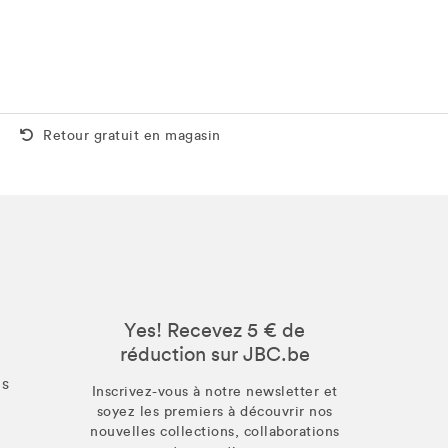
Retour gratuit aussi en magasin
Retour gratuit en magasin
Yes! Recevez 5 € de
réduction sur JBC.be
us
Inscrivez-vous à notre newsletter et
soyez les premiers à découvrir nos
nouvelles collections, collaborations