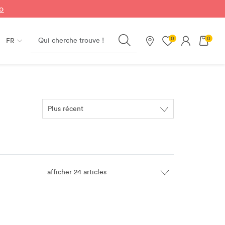
fo
Search
0
0
FR
Nos magasins