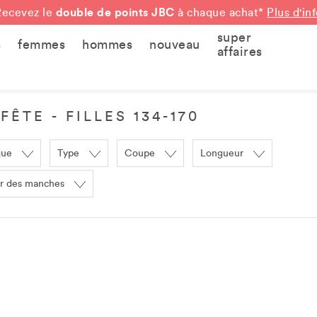
double de points JBC
Recevez le
à chaque achat*
Plus d'in
super
s
femmes
hommes
nouveau
affaires
FÊTE - FILLES 134-170
que
Type
Coupe
Longueur
r des manches