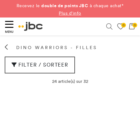
double de points JBC
Recevez le
à chaque achat*
Plus d'info
0
0
ercher
Search
MENU
DINO WARRIORS - FILLES
FILTER / SORTEER
24 article(s) sur 32