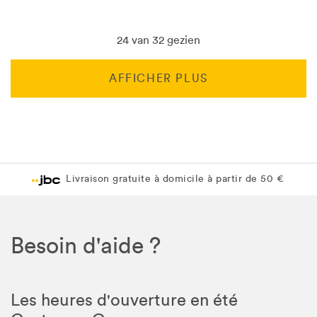
24 van 32 gezien
AFFICHER PLUS
Livraison gratuite en magasin JBC
Livraison gratuite en magasin JBC
Besoin d'aide ?
Les heures d'ouverture en été