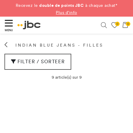
double de points JBC
Recevez le
à chaque achat*
Plus d'info
0
0
ercher
Search
MENU
INDIAN BLUE JEANS - FILLES
FILTER / SORTEER
9 article(s) sur 9