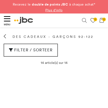
double de points JBC
Recevez le
à chaque achat*
Plus d'info
0
0
ercher
Search
MENU
DES CADEAUX - GARÇONS 92-122
FILTER / SORTEER
14 article(s) sur 14