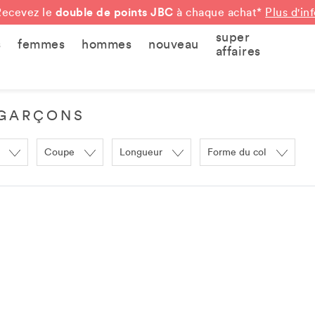
double de points JBC
Recevez le
à chaque achat*
Plus d'in
super
s
femmes
hommes
nouveau
affaires
 GARÇONS
Coupe
Longueur
Forme du col