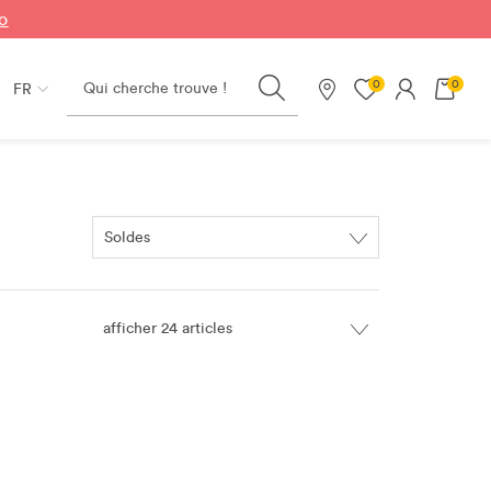
fo
Search
0
0
FR
Nos magasins