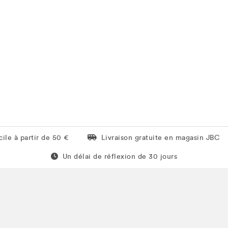
Livraison gratuite en magasin JBC
ile à partir de 50 €
Livraison gratuite en magasin JBC
Un délai de réflexion de 60 jours
Un délai de réflexion de 30 jours