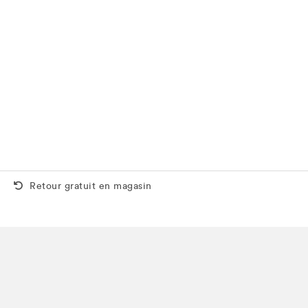
Retour gratuit aussi en magasin
Retour gratuit en magasin