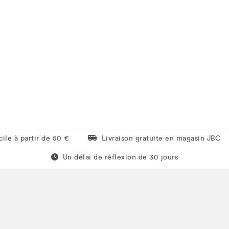
Livraison gratuite en magasin JBC
ile à partir de 50 €
Livraison gratuite en magasin JBC
Un délai de réflexion de 60 jours
Un délai de réflexion de 30 jours