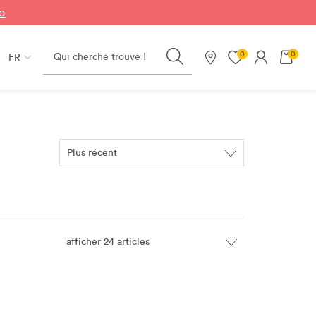
fo
Search
0
0
FR
Nos magasins