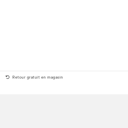
Retour gratuit aussi en magasin
Retour gratuit en magasin