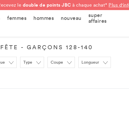
double de points JBC
Recevez le
à chaque achat*
Plus d'in
super
s
femmes
hommes
nouveau
affaires
FÊTE - GARÇONS 128-140
que
Type
Coupe
Longueur