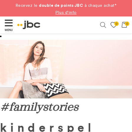
double de points JBC
Recevez le
à chaque achat*
Plus d'info
0
0
ercher
Search
MENU
#
familystories
kinderspel