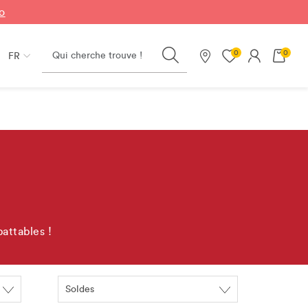
fo
Search
0
0
FR
Nos magasins
battables !