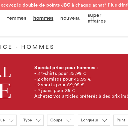
double de points JBC
Recevez le
à chaque achat*
Plus d'in
super
s
femmes
hommes
nouveau
affaires
RICE - HOMMES
Special price pour hommes :
- 2 t-shirts pour 25,99 €
- 2 chemises pour 49,95 €
- 2 shorts pour 59,95 €
- 2 jeans pour 85 €
Achetez vos articles préférés à des prix im
que
Type
Coupe
Longueur
Print