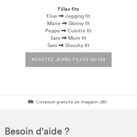
Filles fits
Elise
Jegging fit
Marie
Skinny fit
Peppa
Culotte fit
Sam
Mom fit
Sam
Slouchy fit
ACHETEZ JEANS FILLES 92-134
Livraison gratuite en magasin JBC
Livraison gratuite en magasin JBC
Besoin d'aide ?