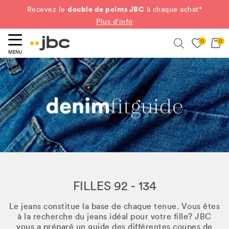
double de points JBC
Recevez le
à chaque achat*
Plus d'info
0
0
ercher
Search
MENU
FILLES 92 - 134
Le jeans constitue la base de chaque tenue. Vous êtes
à la recherche du jeans idéal pour votre fille? JBC
vous a préparé un guide des différentes coupes de