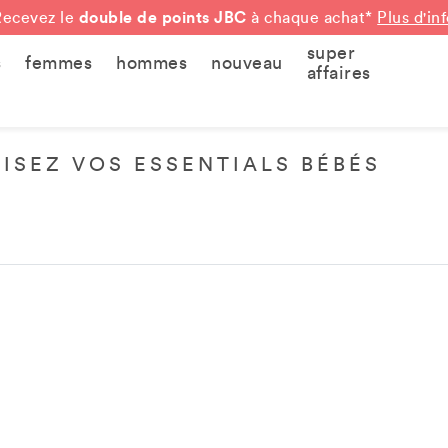
double de points JBC
Recevez le
à chaque achat*
Plus d'in
super
s
femmes
hommes
nouveau
affaires
ISEZ VOS ESSENTIALS BÉBÉS