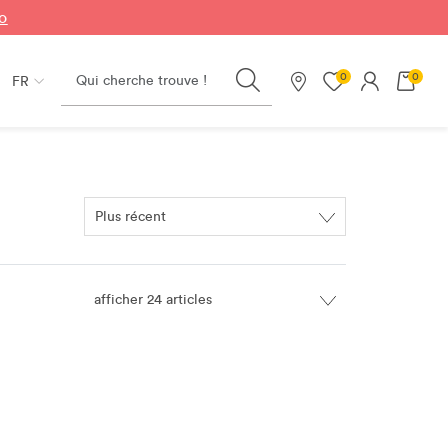
fo
Search
0
0
FR
Nos magasins