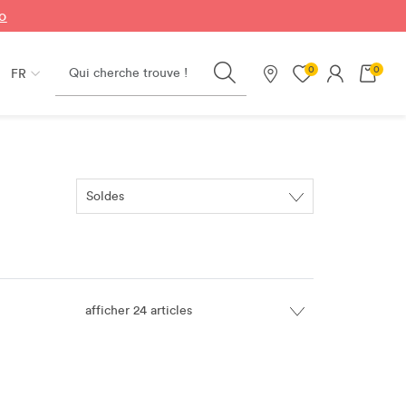
fo
Search
0
0
FR
Nos magasins