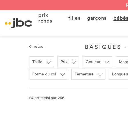
prix
filles
garçons
bébé
ronds
BASIQUES -
retour
Taille
Prix
Couleur
Mar
Forme du col
Fermeture
Longueu
24 article(s) sur 266