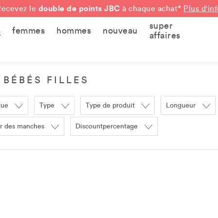
double de points JBC
Recevez le
à chaque achat*
Plus d'in
super
s
femmes
hommes
nouveau
affaires
 BÉBÉS FILLES
que
Type
Type de produit
Longueur
r des manches
Discountpercentage