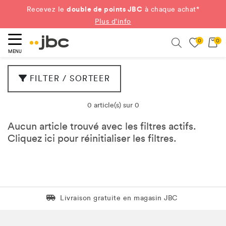
double de points JBC
Recevez le
à chaque achat*
Plus d'info
0
0
ercher
Search
MENU
FILTER / SORTEER
0 article(s) sur 0
Aucun article trouvé avec les filtres actifs.
Cliquez
ici
pour réinitialiser les filtres.
Livraison gratuite en magasin JBC
Livraison gratuite en magasin JBC