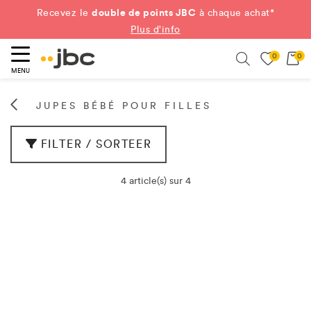
double de points JBC
Recevez le
à chaque achat*
Plus d'info
0
0
ercher
Search
MENU
JUPES BÉBÉ POUR FILLES
FILTER / SORTEER
4 article(s) sur 4