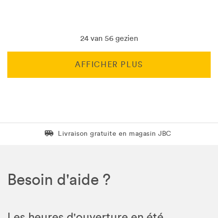
24 van 56 gezien
AFFICHER PLUS
Livraison gratuite en magasin JBC
Livraison gratuite en magasin JBC
Besoin d'aide ?
Les heures d'ouverture en été