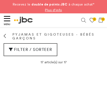
double de points JBC
Recevez le
à chaque achat*
Plus d'info
0
0
ercher
Search
MENU
PYJAMAS ET GIGOTEUSES - BÉBÉS
GARÇONS
FILTER / SORTEER
17 article(s) sur 17