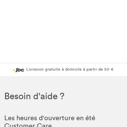
Livraison gratuite en magasin JBC
0 €
Livraison gratuite en magasin JBC
Besoin d'aide ?
Les heures d'ouverture en été
Customer Care