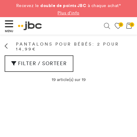
double de points JBC
Recevez le
à chaque achat*
Plus d'info
0
0
ercher
Search
MENU
PANTALONS POUR BÉBÉS: 2 POUR
14,99€
FILTER / SORTEER
19 article(s) sur 19