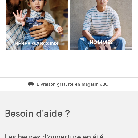
HOMMES
BÉBÉS GARÇONS
Livraison gratuite en magasin JBC
Livraison gratuite en magasin JBC
Besoin d'aide ?
Les heures d'ouverture en été