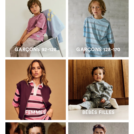
GARÇONS 92-128
GARÇONS 128-170
FEMMES
BÉBÉS FILLES