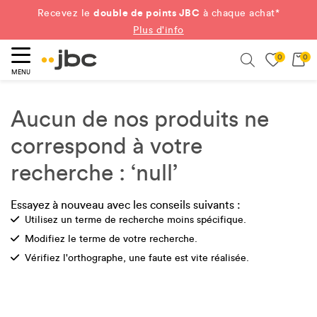
double de points JBC
Recevez le
à chaque achat*
Plus d'info
0
0
ercher
Search
MENU
Aucun de nos produits ne
correspond à votre
recherche : ‘null’
Essayez à nouveau avec les conseils suivants :
Check
Utilisez un terme de recherche moins spécifique.
Check
Modifiez le terme de votre recherche.
Check
Vérifiez l'orthographe, une faute est vite réalisée.