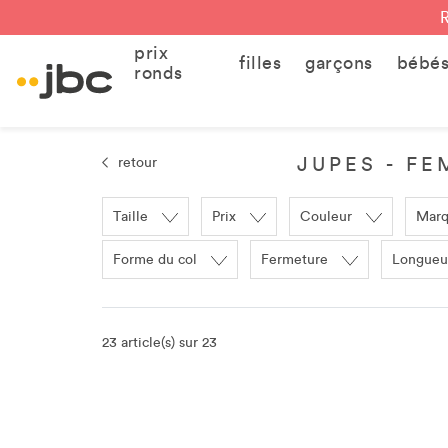
prix
filles
garçons
bébé
ronds
JUPES - F
retour
Taille
Prix
Couleur
Mar
Forme du col
Fermeture
Longueu
23 article(s) sur 23