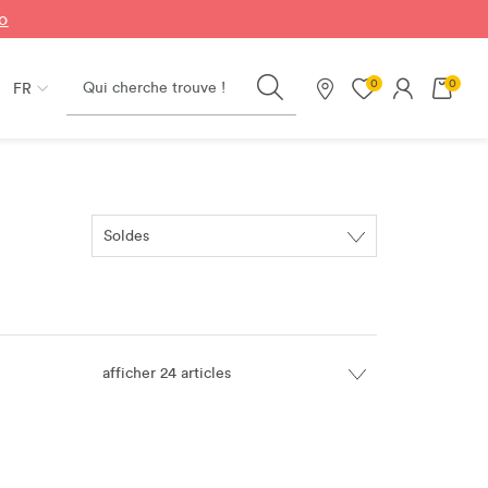
fo
Search
0
0
FR
Nos magasins