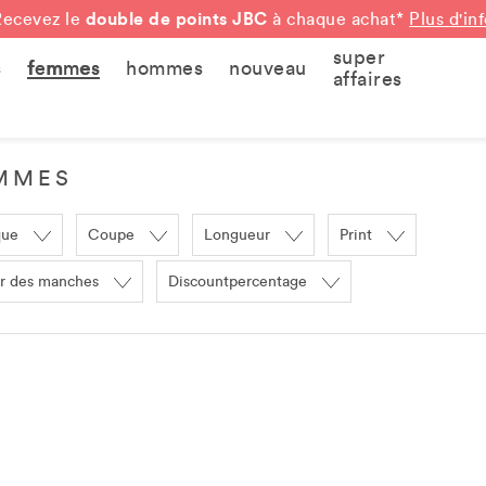
double de points JBC
Recevez le
à chaque achat*
Plus d'in
super
s
femmes
hommes
nouveau
affaires
EMMES
que
Coupe
Longueur
Print
r des manches
Discountpercentage