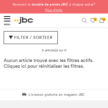
double de points JBC
Recevez le
à chaque achat*
Plus d'info
0
0
ercher
Search
MENU
FILTER / SORTEER
0 article(s) sur 0
Aucun article trouvé avec les filtres actifs.
Cliquez
ici
pour réinitialiser les filtres.
Livraison gratuite en magasin JBC
Livraison gratuite en magasin JBC