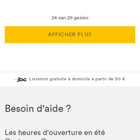
24 van 29 gezien
AFFICHER PLUS
Livraison gratuite en magasin JBC
Livraison gratuite en magasin JBC
Besoin d'aide ?
Les heures d'ouverture en été