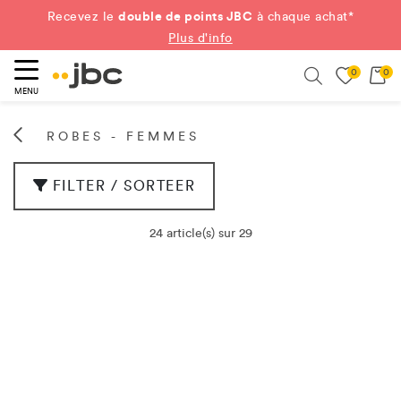
double de points JBC
Recevez le
à chaque achat*
Plus d'info
0
0
ercher
Search
MENU
ROBES - FEMMES
FILTER / SORTEER
24 article(s) sur 29