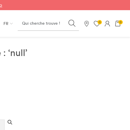
fo
Search
0
0
FR
Nos magasins
 ‘null’
Search