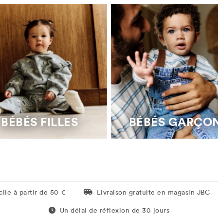
BÉBÉS FILLES
BÉBÉS GARÇO
Livraison gratuite en magasin JBC
ile à partir de 50 €
Livraison gratuite en magasin JBC
Un délai de réflexion de 60 jours
Un délai de réflexion de 30 jours