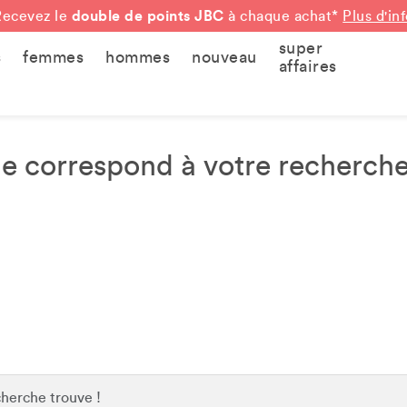
double de points JBC
Recevez le
à chaque achat*
Plus d'in
super
s
femmes
hommes
nouveau
affaires
 correspond à votre recherche :