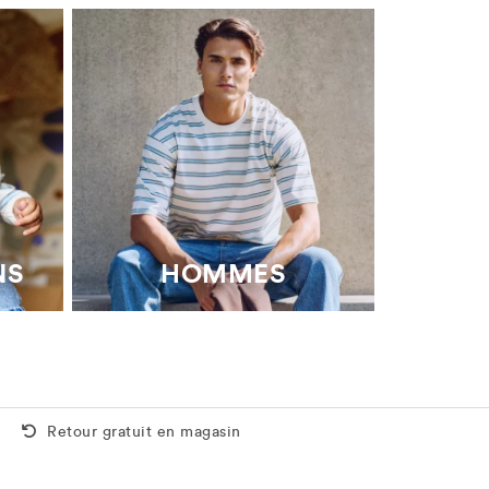
NS
HOMMES
Retour gratuit aussi en magasin
Retour gratuit en magasin