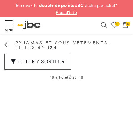
double de points JBC
Recevez le
à chaque achat*
Plus d'info
0
0
ercher
Search
MENU
PYJAMAS ET SOUS-VÊTEMENTS -
FILLES 92-134
FILTER / SORTEER
18 article(s) sur 18