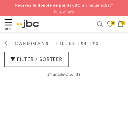
double de points JBC
Recevez le
à chaque achat*
Plus d'info
0
0
ercher
Search
MENU
CARDIGANS - FILLES 134-170
FILTER / SORTEER
24 article(s) sur 33