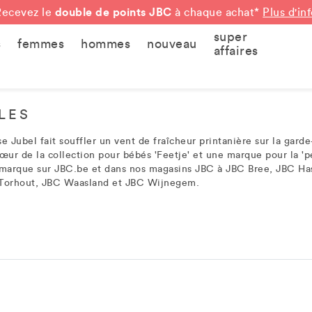
double de points JBC
Recevez le
à chaque achat*
Plus d'in
super
s
femmes
hommes
nouveau
affaires
LLES
 Jubel fait souffler un vent de fraîcheur printanière sur la gard
sœur de la collection pour bébés 'Feetje' et une marque pour la 'pet
 marque sur JBC.be et dans nos magasins JBC à JBC Bree, JBC Ha
Torhout, JBC Waasland et JBC Wijnegem.