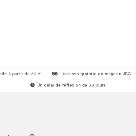
Livraison gratuite en magasin JBC
ile à partir de 50 €
Livraison gratuite en magasin JBC
Un délai de réflexion de 60 jours
Un délai de réflexion de 30 jours