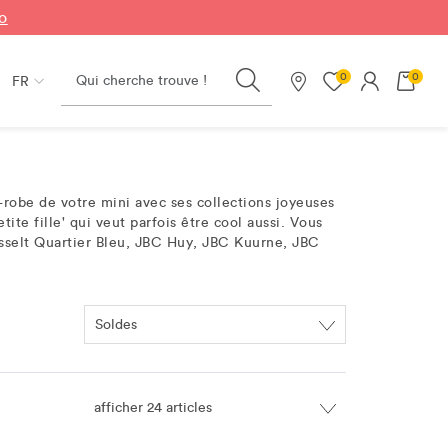
fo
Search
0
0
FR
Nos magasins
e-robe de votre mini avec ses collections joyeuses
ite fille' qui veut parfois être cool aussi. Vous
sselt Quartier Bleu, JBC Huy, JBC Kuurne, JBC