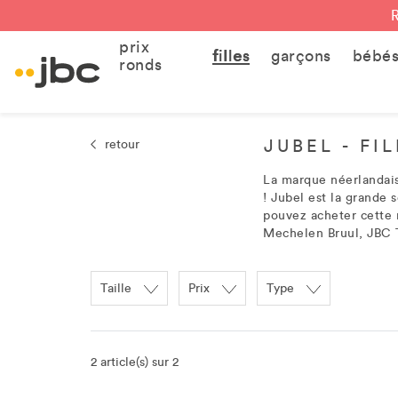
prix
filles
garçons
bébé
ronds
JUBEL - FI
retour
La marque néerlandaise
! Jubel est la grande 
pouvez acheter cette
Mechelen Bruul, JBC 
Taille
Prix
Type
2 article(s) sur 2