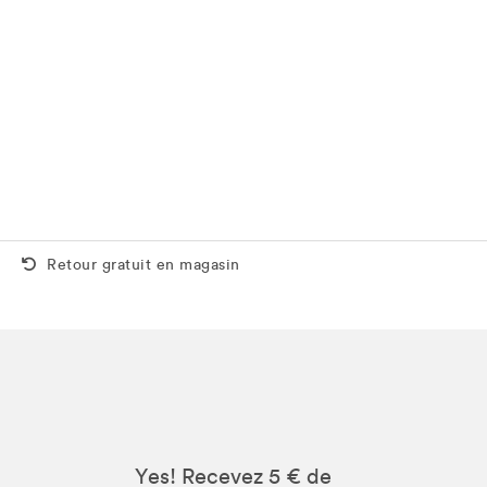
Retour gratuit aussi en magasin
Retour gratuit en magasin
Yes! Recevez 5 € de