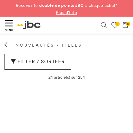
double de points JBC
Recevez le
à chaque achat*
Plus d'info
0
0
ercher
Search
MENU
NOUVEAUTÉS - FILLES
FILTER / SORTEER
24 article(s) sur 254