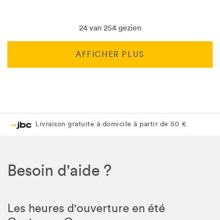
24 van 254 gezien
AFFICHER PLUS
Livraison gratuite en magasin JBC
Livraison gratuite en magasin JBC
Besoin d'aide ?
Les heures d'ouverture en été