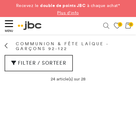
double de points JBC
Recevez le
à chaque achat*
Plus d'info
0
0
ercher
Search
MENU
COMMUNION & FÊTE LAÏQUE -
GARÇONS 92-122
FILTER / SORTEER
24 article(s) sur 28