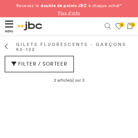
double de points JBC
Recevez le
à chaque achat*
Plus d'info
0
0
ercher
Search
MENU
GILETS FLUORESCENTS - GARÇONS
92-122
FILTER / SORTEER
2 article(s) sur 2