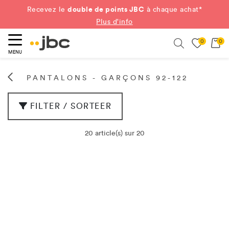
double de points JBC
Recevez le
à chaque achat*
Plus d'info
0
0
ercher
Search
MENU
PANTALONS - GARÇONS 92-122
FILTER / SORTEER
20 article(s) sur 20