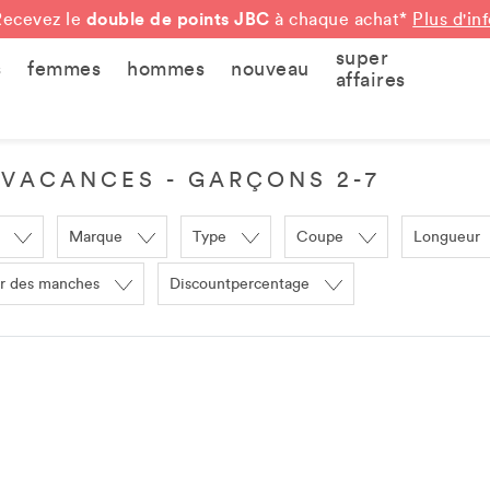
double de points JBC
Recevez le
à chaque achat*
Plus d'in
super
s
femmes
hommes
nouveau
affaires
 VACANCES - GARÇONS 2-7
Marque
Type
Coupe
Longueur
r des manches
Discountpercentage