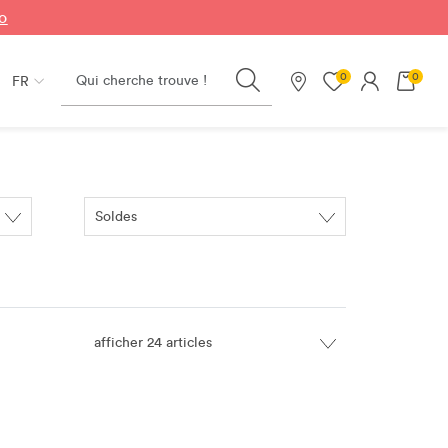
fo
Search
0
0
FR
Nos magasins