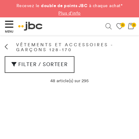
double de points JBC
Recevez le
à chaque achat*
Plus d'info
0
0
ercher
Search
MENU
VÊTEMENTS ET ACCESSOIRES -
GARÇONS 128-170
FILTER / SORTEER
48 article(s) sur 295