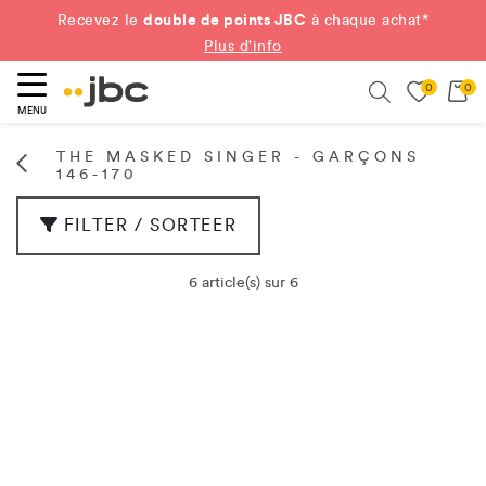
double de points JBC
Recevez le
à chaque achat*
Plus d'info
0
0
ercher
Search
MENU
THE MASKED SINGER - GARÇONS
146-170
FILTER / SORTEER
6 article(s) sur 6