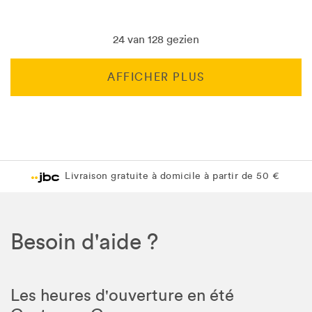
24 van 128 gezien
AFFICHER PLUS
Livraison gratuite en magasin JBC
Livraison gratuite en magasin JBC
Besoin d'aide ?
Les heures d'ouverture en été