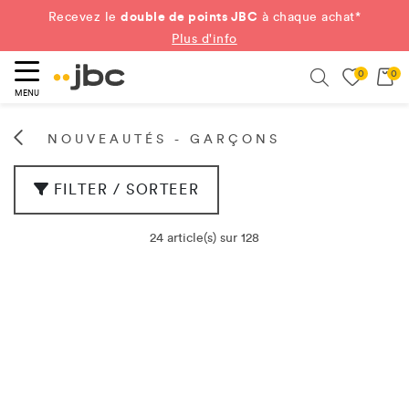
double de points JBC
Recevez le
à chaque achat*
Plus d'info
0
0
ercher
Search
MENU
NOUVEAUTÉS - GARÇONS
FILTER / SORTEER
24 article(s) sur 128