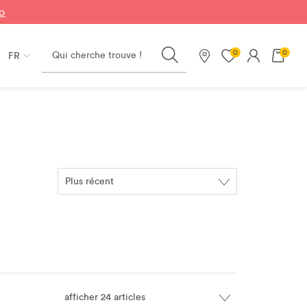
fo
Search
0
0
FR
Nos magasins