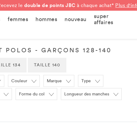
double de points JBC
Recevez le
à chaque achat*
Plus d'in
super
s
femmes
hommes
nouveau
affaires
T POLOS - GARÇONS 128-140
ILLE 134
TAILLE 140
Couleur
Marque
Type
Forme du col
Longueur des manches