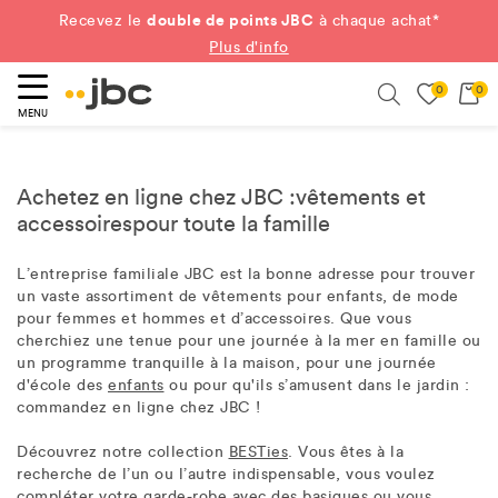
double de points JBC
Recevez le
à chaque achat*
Plus d'info
0
0
ercher
Search
MENU
Achetez en ligne chez JBC :
vêtements
et
accessoires
pour toute la famille
L’entreprise familiale JBC est la bonne adresse pour trouver
un vaste assortiment de vêtements pour enfants, de mode
pour femmes et hommes et d’accessoires. Que vous
cherchiez une tenue pour une journée à la mer en famille ou
un programme tranquille à la maison, pour une journée
d'école des
enfants
ou pour qu'ils s’amusent dans le jardin :
commandez en ligne chez JBC !
Découvrez notre collection
BESTies
. Vous êtes à la
recherche de l’un ou l’autre indispensable, vous voulez
compléter votre garde-robe avec des basiques ou vous