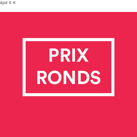
àpd 5 €