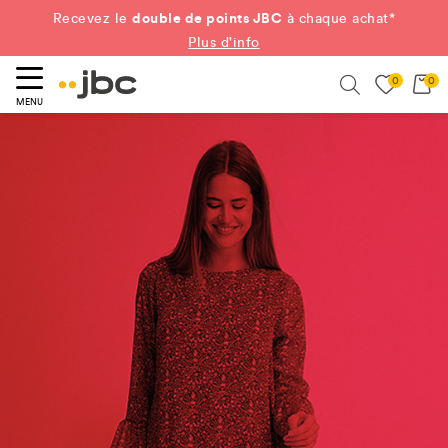
double de points JBC
Recevez le
à chaque achat*
Plus d'info
0
0
ercher
Search
MENU