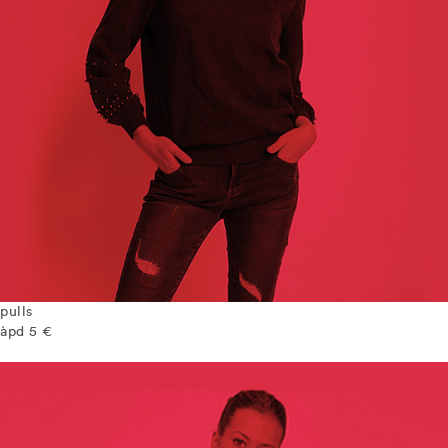
pulls
àpd 5 €