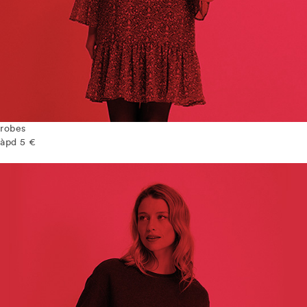
robes
àpd 5 €